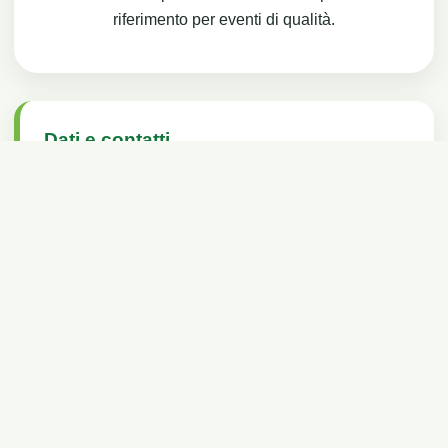
riferimento per eventi di qualità.
Dati e contatti
Denominazione:
Pro Loco di Bosentino APS
Indirizzo:
Via del Parco, 27
Email:
prolocobosentino@gmail.com
PEC:
prolocobosentino@pec.cgn.it
Canali social
Pagina Facebook