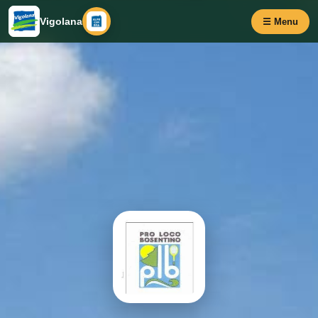
Vigolana
☰ Menu